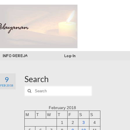
INFO GEREJA
Log-In
Search
9
FEB 2018
Search
for:
February 2018
M
T
W
T
F
S
S
1
2
3
4