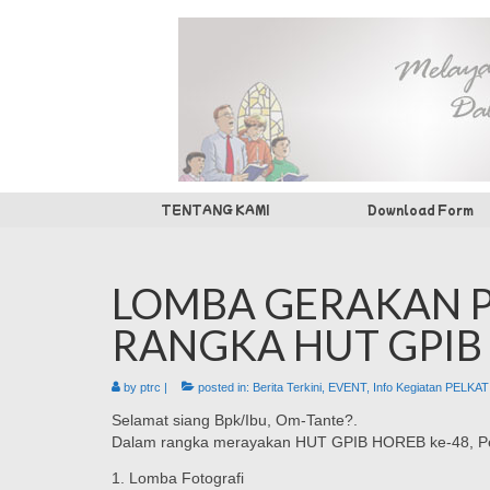
TENTANG KAMI
Download Form
LOMBA GERAKAN 
RANGKA HUT GPIB
by
ptrc
|
posted in:
Berita Terkini
,
EVENT
,
Info Kegiatan PELKAT
Selamat siang Bpk/Ibu, Om-Tante?.
Dalam rangka merayakan HUT GPIB HOREB ke-48, Pe
1. Lomba Fotografi