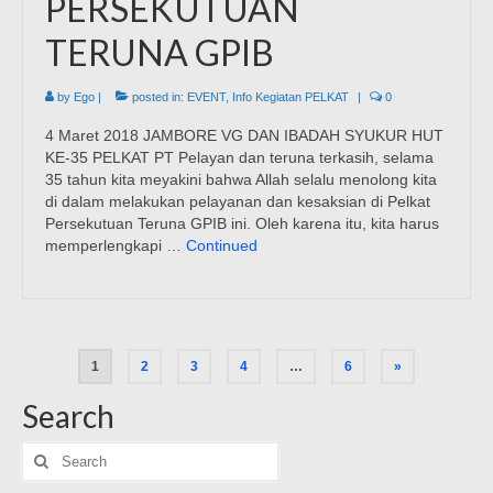
PERSEKUTUAN
TERUNA GPIB
by
Ego
|
posted in:
EVENT
,
Info Kegiatan PELKAT
|
0
4 Maret 2018 JAMBORE VG DAN IBADAH SYUKUR HUT
KE-35 PELKAT PT Pelayan dan teruna terkasih, selama
35 tahun kita meyakini bahwa Allah selalu menolong kita
di dalam melakukan pelayanan dan kesaksian di Pelkat
Persekutuan Teruna GPIB ini. Oleh karena itu, kita harus
memperlengkapi …
Continued
Posts
1
2
3
4
…
6
»
pagination
Search
Search
for: