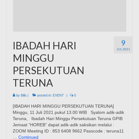
9
IBADAH HARI
JUL 2021
MINGGU
PERSEKUTUAN
TERUNA
by
Bills
|
posted in:
EVENT
|
0
[IBADAH HARI MINGGU PERSEKUTUAN TERUNA]
Minggu, 11 Juli 2021 pukul 13.00 WIB Syalom adik-adik
Teruna, Ibadah Hari Minggu Persekutuan Teruna GPIB
Jemaat “HOREB” dapat adik-adik saksikan melalui :
ZOOM Meeting ID : 853 6408 9662 Passcode : teruna11
…
Continued