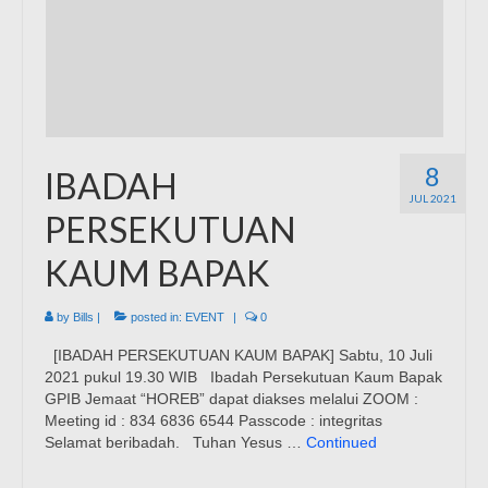
8
IBADAH
JUL 2021
PERSEKUTUAN
KAUM BAPAK
by
Bills
|
posted in:
EVENT
|
0
[IBADAH PERSEKUTUAN KAUM BAPAK] Sabtu, 10 Juli
2021 pukul 19.30 WIB Ibadah Persekutuan Kaum Bapak
GPIB Jemaat “HOREB” dapat diakses melalui ZOOM :
Meeting id : 834 6836 6544 Passcode : integritas
Selamat beribadah. Tuhan Yesus …
Continued