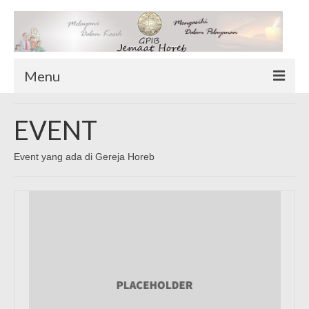
Menu
TENTANG KAMI
EVENT
Sekilas Tentang Horeb
Wilayah Pelayanan
Event yang ada di Gereja Horeb
Download Form
Suluh Sepekan
HUBUNGI KAMI
INFO GEREJA
Log-In