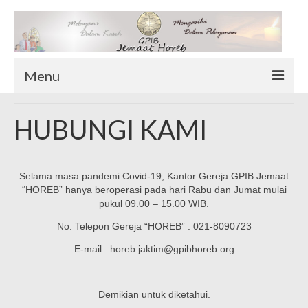
Menu
TENTANG KAMI
HUBUNGI KAMI
Sekilas Tentang Horeb
Wilayah Pelayanan
Selama masa pandemi Covid-19, Kantor Gereja GPIB Jemaat
Download Form
“HOREB” hanya beroperasi pada hari Rabu dan Jumat mulai
Suluh Sepekan
pukul 09.00 – 15.00 WIB.
HUBUNGI KAMI
No. Telepon Gereja “HOREB” : 021-8090723
INFO GEREJA
E-mail : horeb.jaktim@gpibhoreb.org
Log-In
Demikian untuk diketahui.