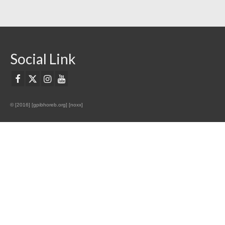
Social Link
© [2016] [gpibhoreb.org] [noxx]