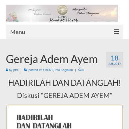
Menu
TENTANG KAMI
Gereja Adem Ayem
Sekilas Tentang Horeb
18
JUL 2017
Wilayah Pelayanan
by
ptrc
|
posted in:
EVENT
,
Info Kegiatan
|
0
Download Form
HADIRILAH DAN DATANGLAH!
Suluh Sepekan
HUBUNGI KAMI
Diskusi “GEREJA ADEM AYEM”
INFO GEREJA
Log-In