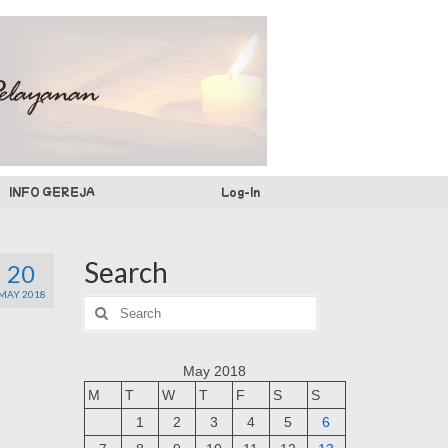
INFO GEREJA
Log-In
Search
20
MAY 2018
Search
for:
May 2018
M
T
W
T
F
S
S
1
2
3
4
5
6