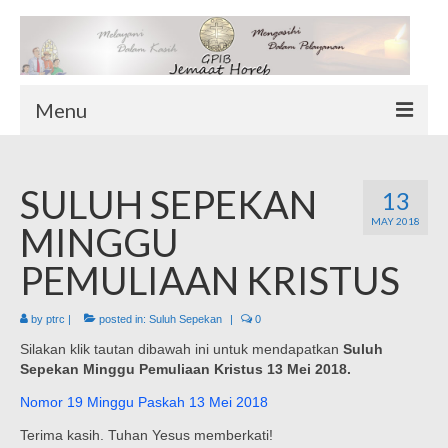
Menu
TENTANG KAMI
SULUH SEPEKAN
Sekilas Tentang Horeb
13
MAY 2018
Wilayah Pelayanan
MINGGU
Download Form
PEMULIAAN KRISTUS
Suluh Sepekan
by
ptrc
|
posted in:
Suluh Sepekan
|
0
HUBUNGI KAMI
Silakan klik tautan dibawah ini untuk mendapatkan
Suluh
INFO GEREJA
Sepekan Minggu Pemuliaan Kristus 13 Mei 2018.
Log-In
Nomor 19 Minggu Paskah 13 Mei 2018
Terima kasih. Tuhan Yesus memberkati!