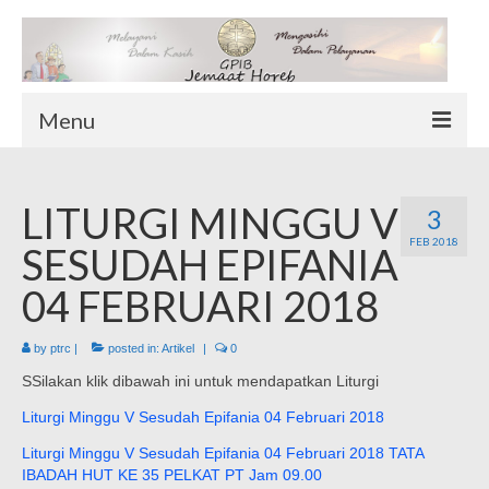
Menu
TENTANG KAMI
LITURGI MINGGU V
Sekilas Tentang Horeb
3
FEB 2018
Wilayah Pelayanan
SESUDAH EPIFANIA
Download Form
04 FEBRUARI 2018
Suluh Sepekan
by
ptrc
|
posted in:
Artikel
|
0
HUBUNGI KAMI
SSilakan klik dibawah ini untuk mendapatkan Liturgi
INFO GEREJA
Liturgi Minggu V Sesudah Epifania 04 Februari 2018
Log-In
Liturgi Minggu V Sesudah Epifania 04 Februari 2018 TATA
IBADAH HUT KE 35 PELKAT PT Jam 09.00