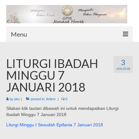
Menu
TENTANG KAMI
LITURGI IBADAH
Sekilas Tentang Horeb
3
JAN 2018
Wilayah Pelayanan
MINGGU 7
Download Form
JANUARI 2018
Suluh Sepekan
by
ptrc
|
posted in:
Artikel
|
0
HUBUNGI KAMI
Silakan klik tautan dibawah ini untuk mendapatkan Liturgi
INFO GEREJA
Ibadah Minggu 7 Januari 2018
Log-In
Liturgi Minggu I Sesudah Epifania 7 Januari 2018