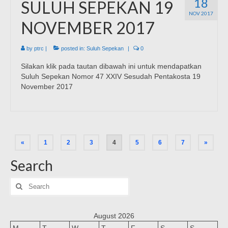
18
SULUH SEPEKAN 19
NOV 2017
NOVEMBER 2017
by
ptrc
|
posted in:
Suluh Sepekan
|
0
Silakan klik pada tautan dibawah ini untuk mendapatkan
Suluh Sepekan Nomor 47 XXIV Sesudah Pentakosta 19
November 2017
Posts
«
1
2
3
4
5
6
7
»
pagination
Search
Search
for:
August 2026