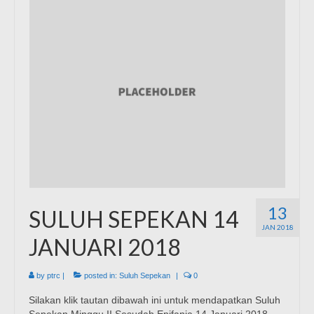
13
SULUH SEPEKAN 14
JAN 2018
JANUARI 2018
by
ptrc
|
posted in:
Suluh Sepekan
|
0
Silakan klik tautan dibawah ini untuk mendapatkan Suluh